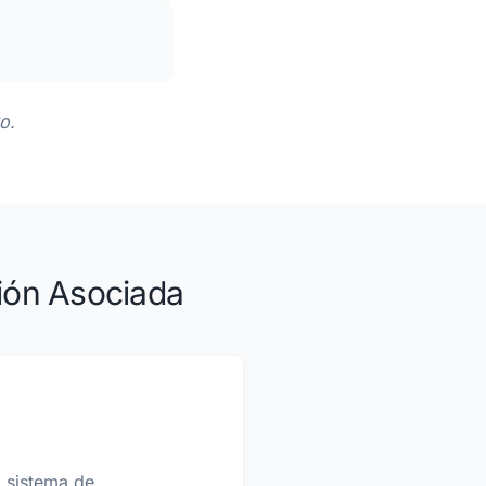
o.
ción Asociada
l sistema de