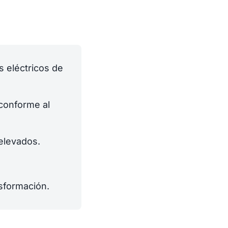
s eléctricos de
 conforme al
 elevados.
nsformación.