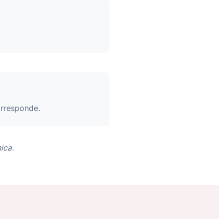
orresponde.
ica.