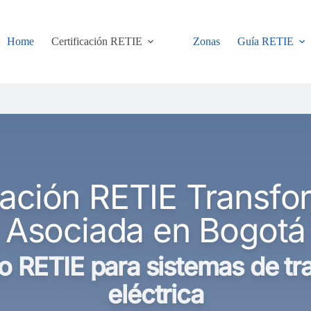
Home
Certificación RETIE
Zonas
Guía RETIE
cación RETIE Transf
Asociada en Bogotá
o RETIE para sistemas de tr
eléctrica