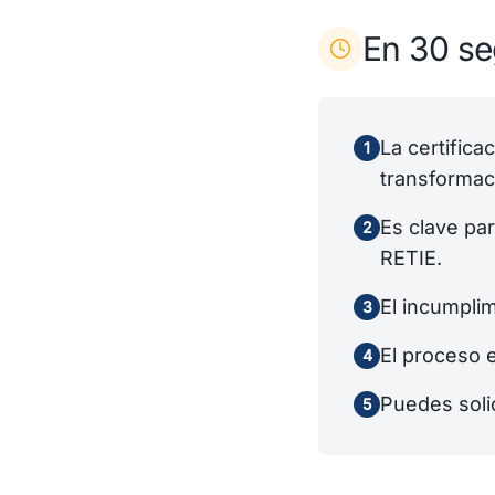
En 30 s
La certifica
1
transformac
Es clave par
2
RETIE.
El incumplim
3
El proceso 
4
Puedes solic
5