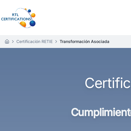
Certificación RETIE
Transformación Asociada
I
n
i
c
i
o
Certifi
Cumplimient