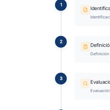
1
Identific
Identifica
2
Definici
Definición
3
Evaluaci
Evaluación