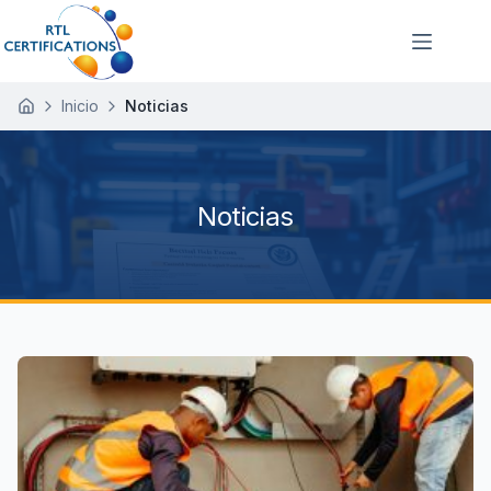
Inicio
Noticias
I
n
i
c
i
Noticias
o