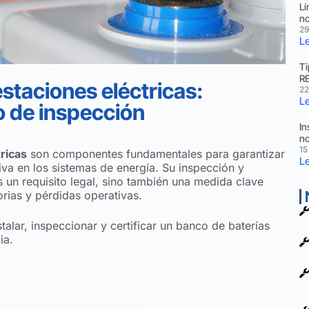
Lí
no
29
Le
Ti
R
staciones eléctricas:
22
Le
o de inspección
In
no
15
ricas
son componentes fundamentales para garantizar
Le
tiva en los sistemas de energía. Su inspección y
 un requisito legal, sino también una medida clave
orias y pérdidas operativas.
talar, inspeccionar y certificar un banco de baterías
ia.