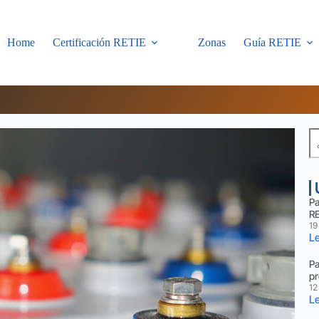
Home
Certificación RETIE
Zonas
Guía RETIE
Pa
R
19
Le
Pa
pr
12
Le