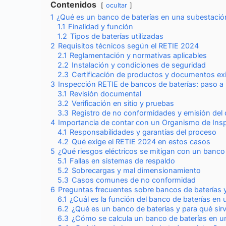
Contenidos
ocultar
1
¿Qué es un banco de baterías en una subestación
1.1
Finalidad y función
1.2
Tipos de baterías utilizadas
2
Requisitos técnicos según el RETIE 2024
2.1
Reglamentación y normativas aplicables
2.2
Instalación y condiciones de seguridad
2.3
Certificación de productos y documentos ex
3
Inspección RETIE de bancos de baterías: paso a
3.1
Revisión documental
3.2
Verificación en sitio y pruebas
3.3
Registro de no conformidades y emisión del
4
Importancia de contar con un Organismo de Insp
4.1
Responsabilidades y garantías del proceso
4.2
Qué exige el RETIE 2024 en estos casos
5
¿Qué riesgos eléctricos se mitigan con un banco
5.1
Fallas en sistemas de respaldo
5.2
Sobrecargas y mal dimensionamiento
5.3
Casos comunes de no conformidad
6
Preguntas frecuentes sobre bancos de baterías 
6.1
¿Cuál es la función del banco de baterías en 
6.2
¿Qué es un banco de baterías y para qué sir
6.3
¿Cómo se calcula un banco de baterías en u