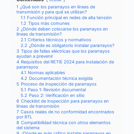
1
¿Qué son los pararrayos en líneas de
transmisión y para qué se utilizan?
1.1
Función principal en redes de alta tensión
1.2
Tipos más comunes
2
¿Dónde deben colocarse los pararrayos en
líneas de transmisión?
2.1
Criterios técnicos y normativos
2.2
¿Dónde es obligatorio instalar pararrayos?
3
Tipos de fallas eléctricas que los pararrayos
ayudan a prevenir
4
Requisitos del RETIE 2024 para instalación de
pararrayos
4.1
Normas aplicables
4.2
Documentación técnica exigida
5
Proceso de inspección de pararrayos
5.1
Paso 1: Revisión documental
5.2
Paso 2: Verificación en sitio
6
Checklist de inspección para pararrayos en
líneas de transmisión
7
Casos reales de no conformidad encontrados
por RTL
8
Compatibilidad técnica con otros elementos
del sistema
9
¿Dónde es más crítico instalar pararrayos en