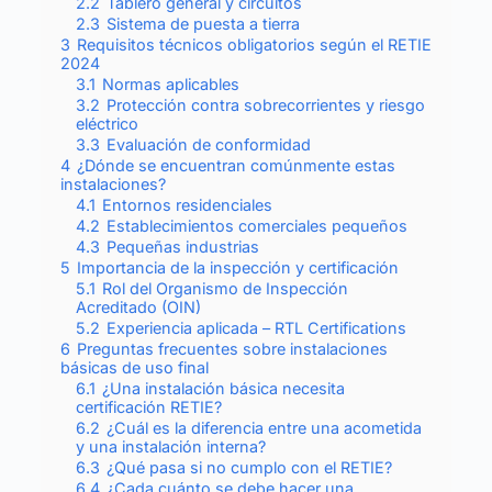
2.2
Tablero general y circuitos
2.3
Sistema de puesta a tierra
3
Requisitos técnicos obligatorios según el RETIE
2024
3.1
Normas aplicables
3.2
Protección contra sobrecorrientes y riesgo
eléctrico
3.3
Evaluación de conformidad
4
¿Dónde se encuentran comúnmente estas
instalaciones?
4.1
Entornos residenciales
4.2
Establecimientos comerciales pequeños
4.3
Pequeñas industrias
5
Importancia de la inspección y certificación
5.1
Rol del Organismo de Inspección
Acreditado (OIN)
5.2
Experiencia aplicada – RTL Certifications
6
Preguntas frecuentes sobre instalaciones
básicas de uso final
6.1
¿Una instalación básica necesita
certificación RETIE?
6.2
¿Cuál es la diferencia entre una acometida
y una instalación interna?
6.3
¿Qué pasa si no cumplo con el RETIE?
6.4
¿Cada cuánto se debe hacer una