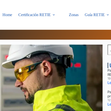
Home
Certificación RETIE
Zonas
Guía RETIE
Pa
R
19
Le
Pa
pr
12
Le